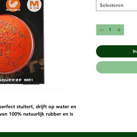
Selecteren
I
erfect stuitert, drijft op water en
an 100% natuurlijk rubber en is
 van ons af, ver weg in het heelal is