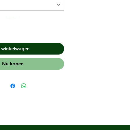
Aantal
*
n winkelwagen
Nu kopen