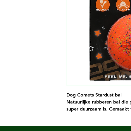
Dog Comets Stardust bal
Natuurlijke rubberen bal die p
super duurzaam is. Gemaakt v
makkelijk schoon te maken.
Meer dan 1.000.000 lichtjaren