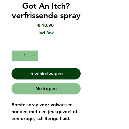
Got An Itch?
verfrissende spray
Prijs
€ 10,90
incl.Btw
Aantal
*
In winkelwagen
Nu kopen
Borstelspray voor volwassen
honden met een jeukgevoel of
een droge, schilferige huid.
gebruiksklaar product