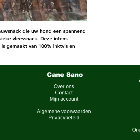
e kauwsnack die uw hond een spannend
ssieke vleessnack. Deze intens
is gemaakt van 100% inktvis en
itten. Ideaal voor honden die van
ig hebben. Tegelijkertijd is het
kt is voor honden die snel aankomen
Cane Sano
 snacks.
indruk met zijn robuuste smaak en
Over ons
hond geboeid en bezig blijft tijdens
Contact
Mijn account
Algemene voorwaarden
Privacybeleid
On