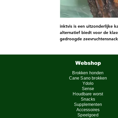
inktvis is een uitzonderlijk
alternatief biedt voor de kla
gedroogde zeevruchtensnack 
levert veel hoogwaardige eiw
nature een eiwitrijk dieet nod
vetarm, waardoor het geschi
Webshop
of gevoelig zijn voor vetrijke
De gedroogde inktvis maakt 
Brokken honden
unieke textuur, waardoor uw 
Cane Sano brokken
het kauwen.
Ydolo
Sense
Houdbare worst
Snacks
Supplementen
Accessoires
Speelgoed