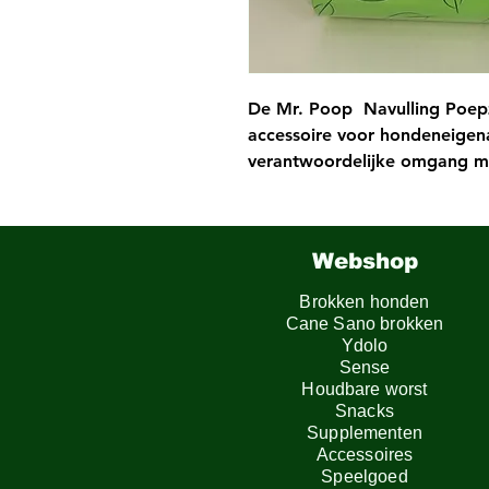
De Mr. Poop Navulling Poepza
accessoire voor hondeneigena
verantwoordelijke omgang me
huisdieren. Deze navullingen
het opruimen van hondenpoep
maken, zowel thuis als onde
Webshop
Ondanks hun milieuvriendelij
sterk en scheurbestendig, wa
Brokken honden
opruimen van de uitwerpsele
Cane Sano brokken
De zakjes zijn ontworpen om
Ydolo
Sense
poepzakjeshouders en dispen
Houdbare worst
met verschillende types en m
Snacks
Dankzij hun praktische ontwe
Supplementen
openen, te gebruiken en veili
Accessoires
proces snel en efficiënt verlo
Speelgoed