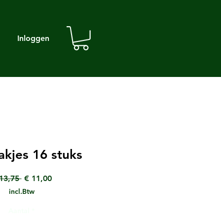
Inloggen
kjes 16 stuks
Normale
Verkoopprijs
13,75 
€ 11,00
prijs
incl.Btw
Aantal
*