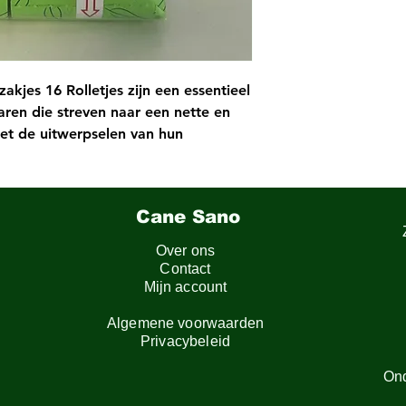
kjes 16 Rolletjes zijn een essentieel
ren die streven naar een nette en
t de uitwerpselen van hun
 voor poepzakjes zijn ontworpen om
 snel, gemakkelijk en hygiënisch te
rweg.
Cane Sano
ke samenstelling zijn de poepzakjes
ardoor ze betrouwbaar zijn bij het
Over ons
n van uw hond.
Contact
 te passen in de meeste
Mijn account
sers, waardoor ze compatibel zijn
Algemene voorwaarden
erken.
Privacybeleid
rp zijn de poepzakjes eenvoudig te
g af te sluiten, waardoor het opruim
On
opt.