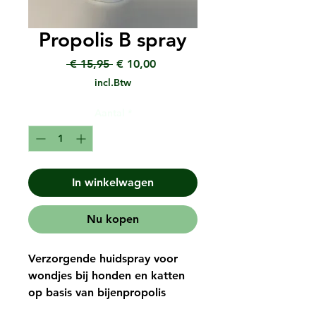
Propolis B spray
Normale
Verkoopprijs
 € 15,95 
€ 10,00
prijs
incl.Btw
Aantal
*
In winkelwagen
Nu kopen
Verzorgende huidspray voor
wondjes bij honden en katten
op basis van bijenpropolis