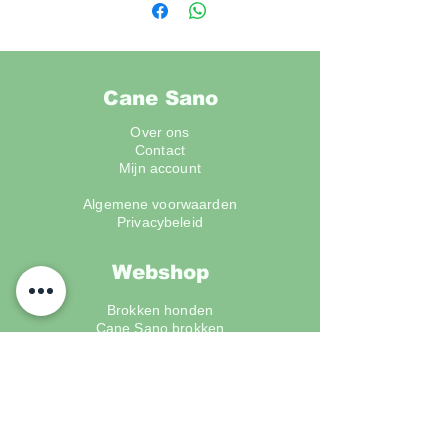
Ruw eiwit 61,0%, Ruw vet
19,9%, Ruwe As 9,5%, Ruwe
Celstof 1,3%, Vocht 6,4%
Cane Sano
Over ons
Contact
Mijn account
Algemene voorwaarden
Privacybeleid
Webshop
Brokken honden
Cane Sano brokken
Ydolo
Sense
Houdbare worst
Snacks
Supplementen
Accessoires