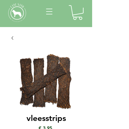
vleesstrips
Prijs
€ 3,95